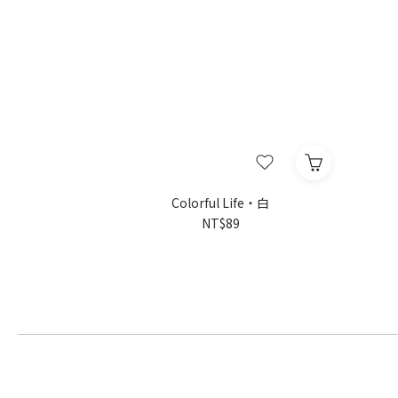
Colorful Life・白
NT$89