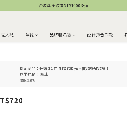
台港澳 全館滿NT$1000免運
成人襪
童襪
品牌聯名襪
設計師合作款
指定商品：任選 12 件 NT$720 元，買越多省越多！
適用通路：
網店
條款與細則
T$720