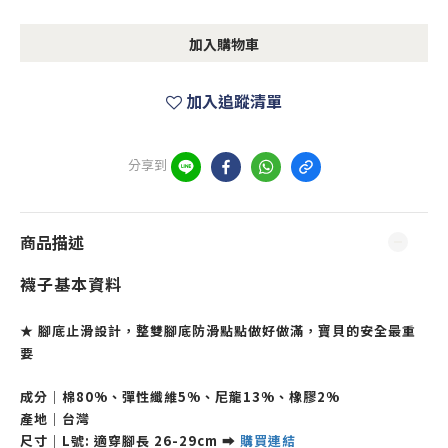
加入購物車
加入追蹤清單
分享到
商品描述
襪子基本資料
★ 腳底止滑設計，整雙腳底防滑點點做好做滿，寶貝的安全最重
要
成分｜棉80%、彈性纖維5%、尼龍13%、橡膠2%
產地｜台灣
尺寸｜L
號: 適穿腳長
26-29cm
➡
購買連結