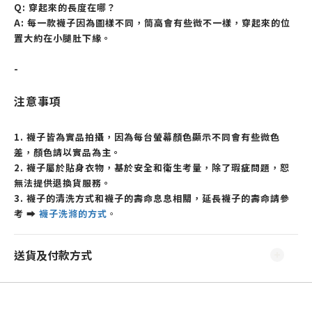
Q: 穿起來的長度在哪？
A: 每一款襪子因為圖樣不同，筒高會有些微不一樣，
穿起來的位
置
大約
在小腿肚下緣。
-
注意事項
1. 襪子皆為實品拍攝，因為每台螢幕顏色顯示不同會有些微色
差，顏色請以實品為主。
2. 襪子屬於貼身衣物，基於安全和衛生考量，除了瑕疵問題，恕
無法提供退換貨服務。
3. 襪子的清洗方式和襪子的壽命息息相關，延長襪子的壽命請參
考
➡
襪子洗滌的方式
。
送貨及付款方式