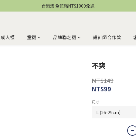
台港澳 全館滿NT$1000免運
成人襪
童襪
品牌聯名襪
設計師合作款
不爽
NT$149
NT$99
尺寸