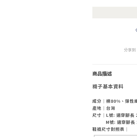
分享到
商品描述
襪子基本資料
成分｜棉80%、彈性
產地｜台灣
尺寸｜L
號: 適穿腳長
M
號:
適穿腳長
鞋襪尺寸對照表｜