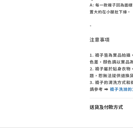
A: 每一款襪子因為圖
置
大約
在小腿肚下緣。
-
注意事項
1. 襪子皆為實品拍
色差，顏色請以實品
2. 襪子屬於貼身衣
題，恕無法提供退換
3. 襪子的清洗方式
請參考
➡
襪子洗滌的
送貨及付款方式