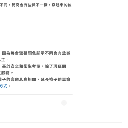
樣不同，筒高會有些微不一樣，
穿起來的位
攝，因為每台螢幕顏色顯示不同會有些微
為主。
物，基於安全和衛生考量，除了瑕疵問
貨服務。
和襪子的壽命息息相關，延長襪子的壽命
方式
。