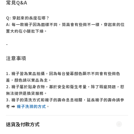
常見Q&A
Q: 穿起來的長度在哪？
A: 每一款襪子因為圖樣不同，筒高會有些微不一樣，
穿起來的位
置
大約
在小腿肚下緣。
-
注意事項
1. 襪子皆為實品拍攝，因為每台螢幕顏色顯示不同會有些微色
差，顏色請以實品為主。
2. 襪子屬於貼身衣物，基於安全和衛生考量，除了瑕疵問題，恕
無法提供退換貨服務。
3. 襪子的清洗方式和襪子的壽命息息相關，延長襪子的壽命請參
考
➡
襪子洗滌的方式
。
送貨及付款方式