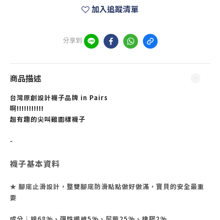
加入追蹤清單
分享到
商品描述
台灣原創設計襪子品牌 in Pairs
啊!!!!!!!!!!!
超有趣的尖叫雞圖樣襪子
-
襪子基本資料
★ 腳底止滑設計，整雙腳底防滑點點做好做滿，寶貝的安全最重
要
成分｜
棉68%、彈性纖維5%、尼龍25%、橡膠2%