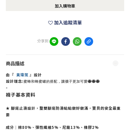
加入購物車
加入追蹤清單
分享到
商品描述
由『
黃瑋筑
』設計
設計理念:
🐝🐝🐝
蜜蜂和蜂蜜罐的搭配，讓襪子更加可愛
-
襪子基本資料
★ 腳底止滑設計，整雙腳底防滑點點做好做滿，寶貝的安全最重
要
成分｜棉80%、彈性纖維5%、尼龍13%、橡膠2%