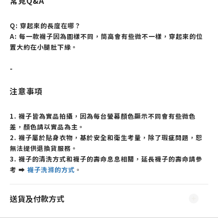
常見Q&A
Q: 穿起來的長度在哪？
A: 每一款襪子因為圖樣不同，筒高會有些微不一樣，
穿起來的位
置
大約
在小腿肚下緣。
-
注意事項
1. 襪子皆為實品拍攝，因為每台螢幕顏色顯示不同會有些微色
差，顏色請以實品為主。
2. 襪子屬於貼身衣物，基於安全和衛生考量，除了瑕疵問題，恕
無法提供退換貨服務。
3. 襪子的清洗方式和襪子的壽命息息相關，延長襪子的壽命請參
考
➡
襪子洗滌的方式
。
送貨及付款方式